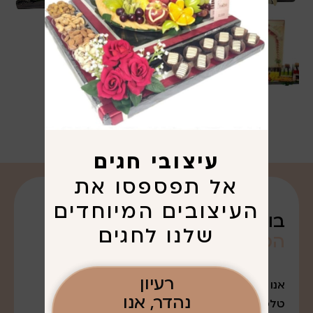
עיצובי חגים
אל תפספסו את
העיצובים המיוחדים
בואו נדבר על
שלנו לחגים
הפריגוט
שרציתם. . .
רעיון
אנו נמצאים במודיעין עלית
נהדר, אנו
טלפון: 052-7643888