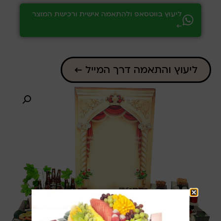
ליעוץ בווטסאפ ולהתאמה אישית ורכישת המוצר
←
ליעוץ והתאמה דרך המייל ←