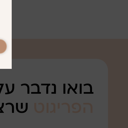
בואו נדבר על
הפריגוט
שרצ
. .