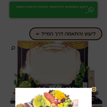
ליעוץ בווטסאפ ולהתאמה אישית ורכישת המוצר
←
ליעוץ והתאמה דרך המייל ←