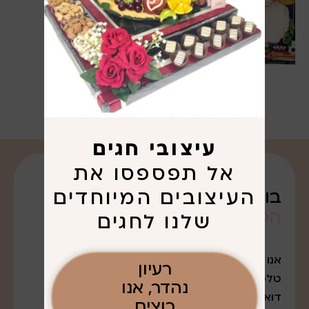
עיצובי חגים
אל תפספסו את
העיצובים המיוחדים
בואו נדבר על
הפריגוט
שרציתם. . .
שלנו לחגים
אנו נמצאים במודיעין עלית
רעיון
טלפון: 052-7643888
נהדר, אנו
דואר אלקטרוני:
רוצים