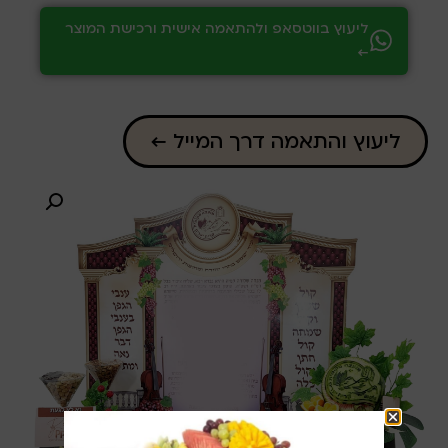
ליעוץ בווטסאפ ולהתאמה אישית ורכישת המוצר
←
ליעוץ והתאמה דרך המייל ←