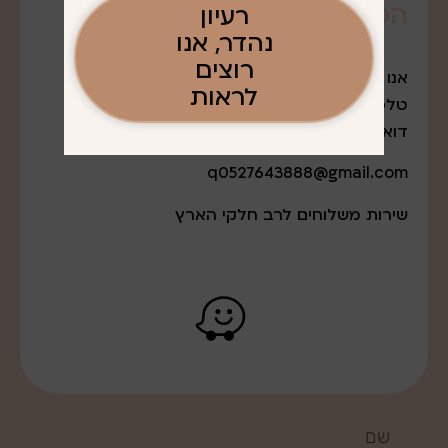
הפריגוט
שרציתם. . .
רעיון
נהדר, אנו
רוצים
אנו נמצאים במודיעין עלית
לראות
טלפון: 052-7643888
דואר אלקטרוני:
q0527643888@gmail.com
שירות משלוחים לרב חלקי הארץ