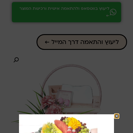
ליעוץ בווטסאפ ולהתאמה אישית ורכישת המוצר
←
ליעוץ והתאמה דרך המייל ←