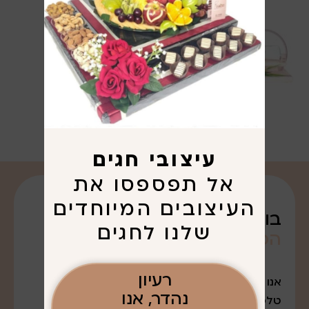
עיצובי חגים
אל תפספסו את
העיצובים המיוחדים
בואו נדבר על
שלנו לחגים
הפריגוט
שרציתם. . .
רעיון
אנו נמצאים במודיעין עלית
נהדר, אנו
טלפון: 052-7643888