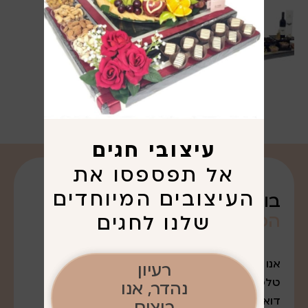
עיצובי חגים
אל תפספסו את
העיצובים המיוחדים
בואו נדבר על
הפריגוט
שרציתם. . .
שלנו לחגים
אנו נמצאים במודיעין עלית
רעיון
טלפון: 052-7643888
נהדר, אנו
דואר אלקטרוני:
רוצים