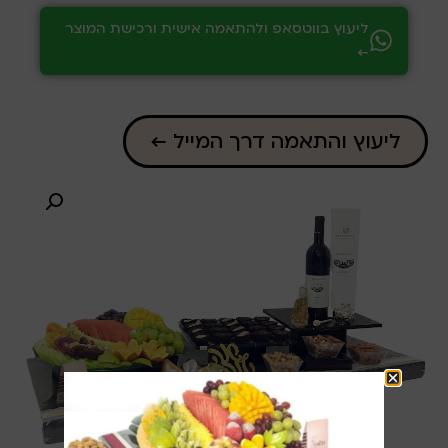
ליעוץ בווטסאפ ולהתאמה אישית ורכישת המוצר
←
ליעוץ והתאמה דרך המייל ←