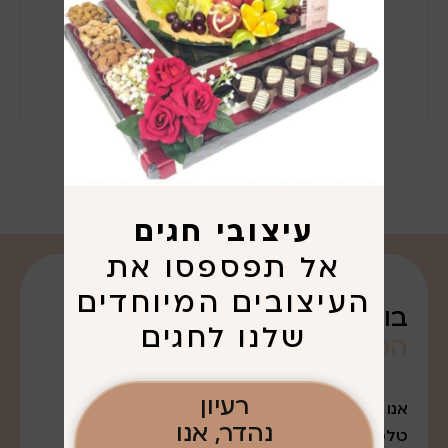
עיצובי חגים
אל תפספסו את
העיצובים המיוחדים
בואו נדבר על
שלנו לחגים
הפריגוט
שרציתם. . .
רעיון
אנו נמצאים במודיעין עלית
נהדר, אנו
טלפון: 052-7643888