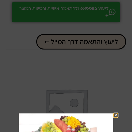
ליעוץ בווטסאפ ולהתאמה אישית ורכישת המוצר
←
ליעוץ והתאמה דרך המייל ←