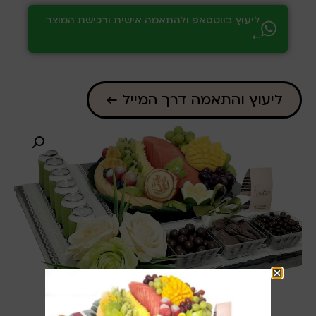
ליעוץ בווטסאפ ולהתאמה אישית ורכישת המוצר
←
ליעוץ והתאמה דרך המייל ←