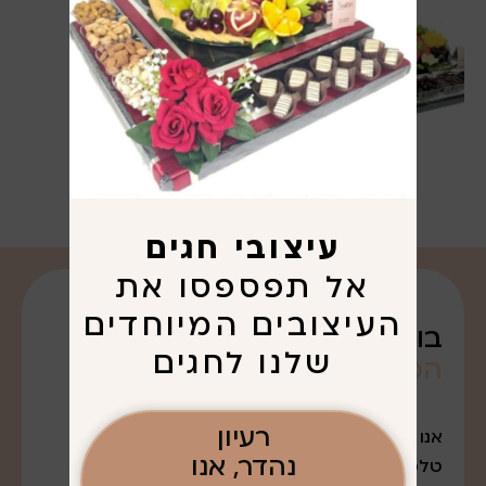
עיצובי חגים
אל תפספסו את
העיצובים המיוחדים
בואו נדבר על
שלנו לחגים
הפריגוט
שרציתם. . .
רעיון
אנו נמצאים במודיעין עלית
נהדר, אנו
טלפון: 052-7643888