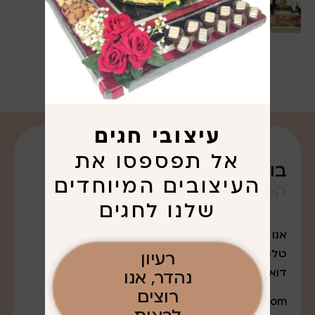
עיצובי חגים
אל תפספסו את
בואו נדבר על
העיצובים המיוחדים
הפריגוט
שרציתם. . .
שלנו לחגים
אנו נמצאים במודיעין עלית
טלפון: 052-7643888
רעיון
דואר אלקטרוני:
נהדר, אנו
רוצים
q0527643888@gmail.com