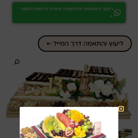
ליעוץ בווטסאפ ולהתאמה אישית ורכישת המוצר
←
ליעוץ והתאמה דרך המייל ←