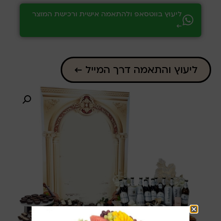
ליעוץ בווטסאפ ולהתאמה אישית ורכישת המוצר
←
ליעוץ והתאמה דרך המייל ←