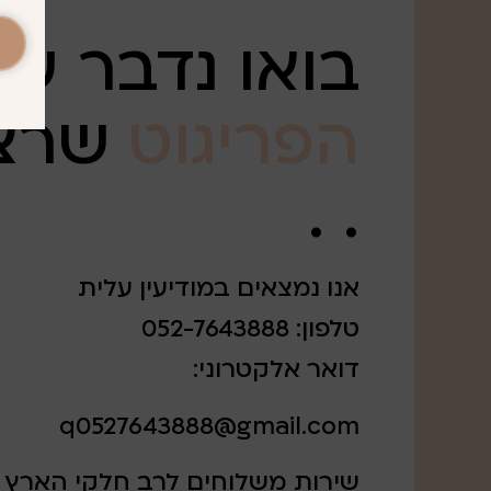
בואו נדבר על
הפריגוט
שרצ
. .
אנו נמצאים במודיעין עלית
טלפון: 052-7643888
דואר אלקטרוני:
q0527643888@gmail.com
שירות משלוחים לרב חלקי הארץ