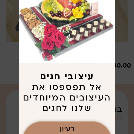
₪
430.00
עיצובי חגים
אל תפספסו את
העיצובים המיוחדים
שלנו לחגים
בואו נדבר על
הפריגוט
שרציתם. . .
רעיון