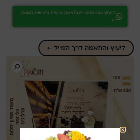
ליעוץ בווטסאפ ולהתאמה אישית ורכישת המוצר
←
ליעוץ והתאמה דרך המייל ←