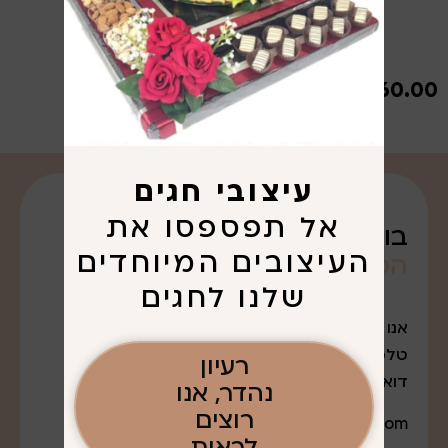
₪
660.00
עיצובי חגים
אל תפספסו את
בואו נדבר על
העיצובים המיוחדים
הפריגוט
שרציתם. . .
שלנו לחגים
אנו נמצאים במודיעין עלית
טלפון: 052-7643888
רעיון
דואר אלקטרוני:
נהדר, אנו
רוצים
q0527643888@gmail.com
לראות