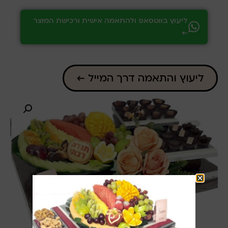
ליעוץ בווטסאפ ולהתאמה אישית ורכישת המוצר
←
ליעוץ והתאמה דרך המייל ←