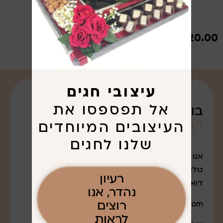
₪
720.00
עיצובי חגים
אל תפספסו את
בואו נדבר על
הפריגוט
שרציתם. . .
העיצובים המיוחדים
שלנו לחגים
אנו נמצאים במודיעין עלית
טלפון: 052-7643888
רעיון
דואר אלקטרוני:
נהדר, אנו
רוצים
q0527643888@gmail.com
לראות