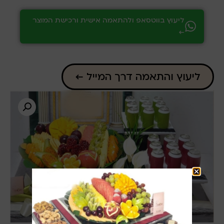
ליעוץ בווטסאפ ולהתאמה אישית ורכישת המוצר
←
ליעוץ והתאמה דרך המייל ←