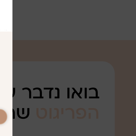
בואו נדבר על
הפריגוט
שרצ
. .