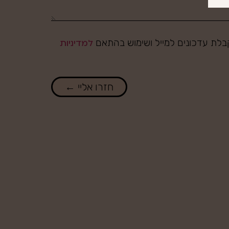
לת עדכונים למייל ושימוש בהתאם
למדיניות
חזרו אליי ←