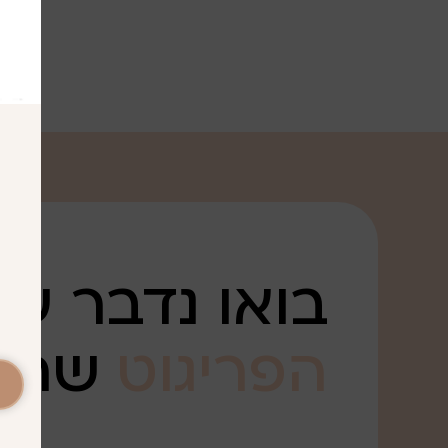
בואו נדבר על
הפריגוט
שרצ
. .