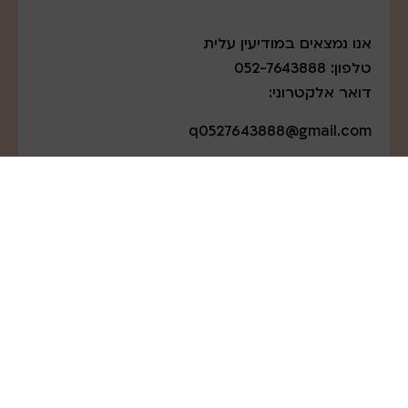
אנו נמצאים במודיעין עלית
טלפון: 052-7643888
דואר אלקטרוני:
q0527643888@gmail.com
שירות משלוחים לרב חלקי הארץ